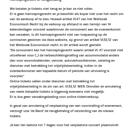
We betalen je tickets niet terug en je kan ze niet ruilen.
Er is geen herroepingsrecht en je beschikt als koper niet over het recht om
van de aankoop af te zien. Hoewel artikel VI.47 van het Wetboek
Economisch Recht bij de verkoop op afstand in een termijn van 14
kalenderdagen voorziet waarbinnen de consument aan de overeenkomst
kan verzaken, is dit herroepingsrecht niet van toepassing op de
contracten gesloten via deze website, op grond van artikel VI.53,12° van
het Wetboek Economisch recht. In dit artikel wordt gesteld:
“De consument kan het herroepingsrecht waarin artikel VI. 47 voorziet niet
uitoefenen voor (...) de terbeschikkingstelling van accommodatie anders
dan voor woondoeleinden, vervoer, autoverhuurdiensten, catering en
diensten met betrekking tot vrijetijdsbesteding, indien in de
overeenkomsten een bepaalde datum of periode van uitvoering is
voorzien”
Online tickets vallen onder diensten met betrekking tot
vrijetijdsbesteding in de zin van art. VI.53,12° WER. Omruilen en annulering
van reeds betaalde tickets is bijgevolg eveneens niet mogelijk.
Er is dus geen verzakingsbeding voor online ticketverkoop.
In geval van annulering of verplaatsing van een voorstelling of evenement,
verzorgt vzw ‘de Rand’ de terugbetaling of verzending van de nieuwe
tickets.
Je kan ten laatste tot 7 dagen voor het verplaatste concert plaatsvindt