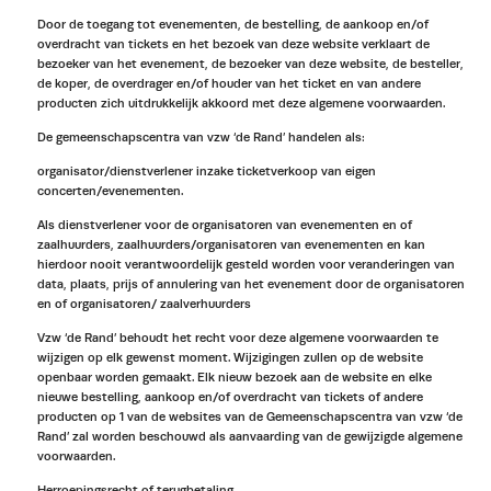
Door de toegang tot evenementen, de bestelling, de aankoop en/of
overdracht van tickets en het bezoek van deze website verklaart de
bezoeker van het evenement, de bezoeker van deze website, de besteller,
de koper, de overdrager en/of houder van het ticket en van andere
producten zich uitdrukkelijk akkoord met deze algemene voorwaarden.
De gemeenschapscentra van vzw ‘de Rand’ handelen als:
organisator/dienstverlener inzake ticketverkoop van eigen
concerten/evenementen.
Als dienstverlener voor de organisatoren van evenementen en of
zaalhuurders, zaalhuurders/organisatoren van evenementen en kan
hierdoor nooit verantwoordelijk gesteld worden voor veranderingen van
data, plaats, prijs of annulering van het evenement door de organisatoren
en of organisatoren/ zaalverhuurders
Vzw ‘de Rand’ behoudt het recht voor deze algemene voorwaarden te
wijzigen op elk gewenst moment. Wijzigingen zullen op de website
openbaar worden gemaakt. Elk nieuw bezoek aan de website en elke
nieuwe bestelling, aankoop en/of overdracht van tickets of andere
producten op 1 van de websites van de Gemeenschapscentra van vzw ‘de
Rand’ zal worden beschouwd als aanvaarding van de gewijzigde algemene
voorwaarden.
Herroepingsrecht of terugbetaling